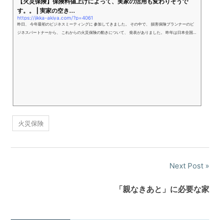
【火災保険】保険料値上げによって、実家の活用も変わりそうで
す。。 | 実家の空き...
https://jikka-akiya.com/?p=4061
昨日、 今年最初のビジネスミーティングに 参加してきました。 その中で、 損害保険プランナーのビ
ジネスパートナーから、 これからの火災保険の動きについて、 発表がありました。 昨年は日本全国
で 大災害に見舞われた年でしたが、 近年の自然災害での被害状況、 保険の支払額などから、 ２０２
０年には、 火災保険でまた、新たな動きがあるとのことでした。 昨年１０月に火災保険料は値上がり
し、 さらに、 ２０
火災保険
Next Post
「親なきあと」に必要な家