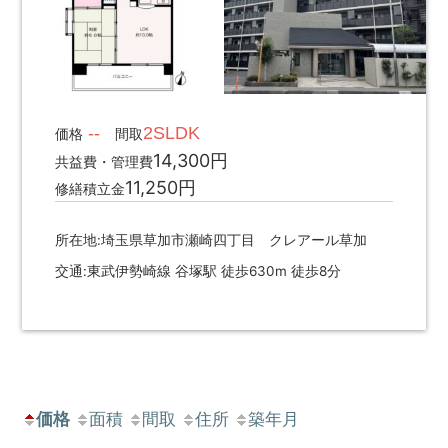
--
2SLDK
価格
間取
14,300円
共益費・管理費
11,250円
修繕積立金
所在地:埼玉県草加市瀬崎四丁目 クレアール草加
交通:東武伊勢崎線 谷塚駅 徒歩630m 徒歩8分
価格
面積
間取
住所
築年月