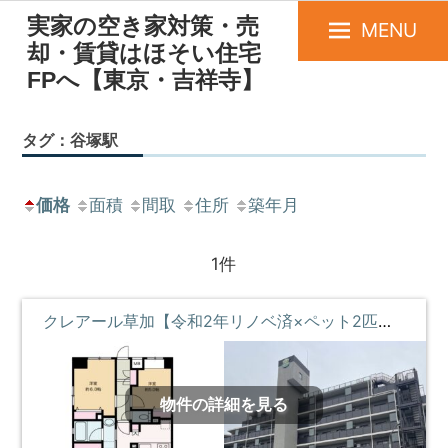
実家の空き家対策・売
MENU
却・賃貸はほそい住宅
FPへ【東京・吉祥寺】
タグ：谷塚駅
価格
面積
間取
住所
築年月
1件
クレアール草加【令和2年リノベ済×ペット2匹可】
物件の詳細を見る