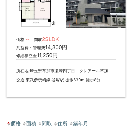
--
2SLDK
価格
間取
14,300円
共益費・管理費
11,250円
修繕積立金
所在地:埼玉県草加市瀬崎四丁目 クレアール草加
交通:東武伊勢崎線 谷塚駅 徒歩630m 徒歩8分
価格
面積
間取
住所
築年月