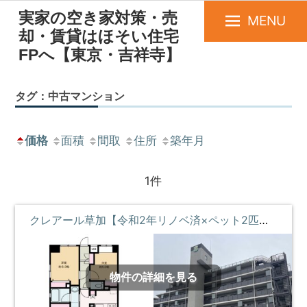
実家の空き家対策・売
MENU
却・賃貸はほそい住宅
FPへ【東京・吉祥寺】
タグ：中古マンション
価格
面積
間取
住所
築年月
1件
クレアール草加【令和2年リノベ済×ペット2匹可】
物件の詳細を見る